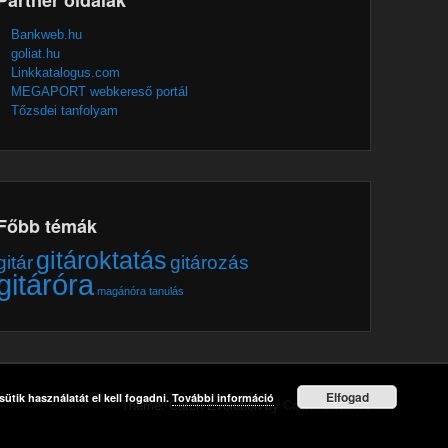
Bankweb.hu
goliat.hu
Linkkatalogus.com
MEGAPORT webkereső portál
Tőzsdei tanfolyam
Főbb témák
gitároktatás
gitár
gitározás
gitáróra
magánóra
tanulás
Elfogad
ütik használatát el kell fogadni.
További információ
Theme: Catch Evolution by
Catch Themes