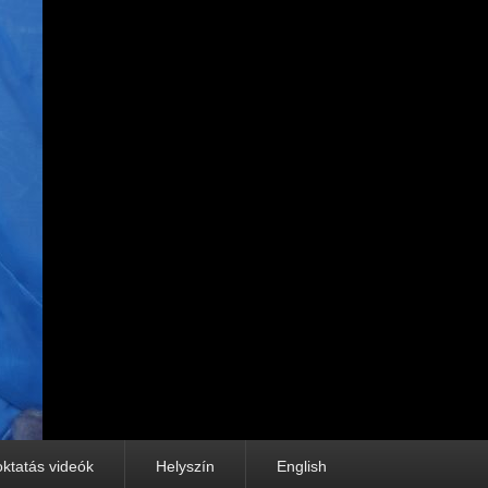
oktatás videók
Helyszín
English