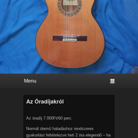
Primary menu
Skip to primary content
Skip to secondary content
Az Óradíjakról
Az óradíj 7.000Ft/60 perc.
Normál ütemű haladáshoz rendszeres
gyakorlást feltételezve heti 2 óra elegendő – ha