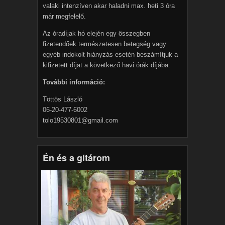
valaki intenzíven akar haladni max. heti 3 óra
már megfelelő.
Az óradíjak hó elején egy összegben
fizetendőek természetesen betegség vagy
egyéb indokolt hiányzás esetén beszámítjuk a
kifizetett díjat a következő havi órák díjába.
További információ:
Töttös László
06-20-477-6002
tolo19530801@gmail.com
Én és a gitárom