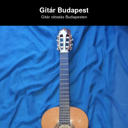
Gitár Budapest
Gitár oktatás Budapesten