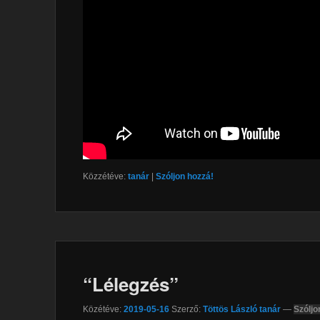
Közzétéve:
tanár
|
Szóljon hozzá!
“Lélegzés”
Közétéve:
2019-05-16
Szerző:
Töttös László tanár
—
Szóljo