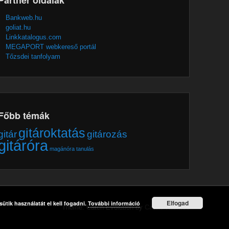
Bankweb.hu
goliat.hu
Linkkatalogus.com
MEGAPORT webkereső portál
Tőzsdei tanfolyam
Főbb témák
gitároktatás
gitár
gitározás
gitáróra
magánóra
tanulás
Elfogad
ütik használatát el kell fogadni.
További információ
Theme: Catch Evolution by
Catch Themes