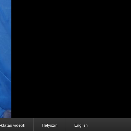
oktatás videók
Helyszín
English