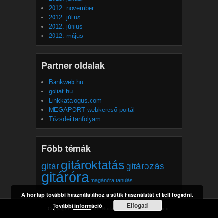
2012. november
2012. július
2012. június
2012. május
Partner oldalak
Bankweb.hu
goliat.hu
Linkkatalogus.com
MEGAPORT webkereső portál
Tőzsdei tanfolyam
Főbb témák
gitároktatás
gitár
gitározás
gitáróra
magánóra
tanulás
A honlap további használatához a sütik használatát el kell fogadni.
Elfogad
További információ
Copyright © 2026
Gitár Budapest
All Rights Reserved.