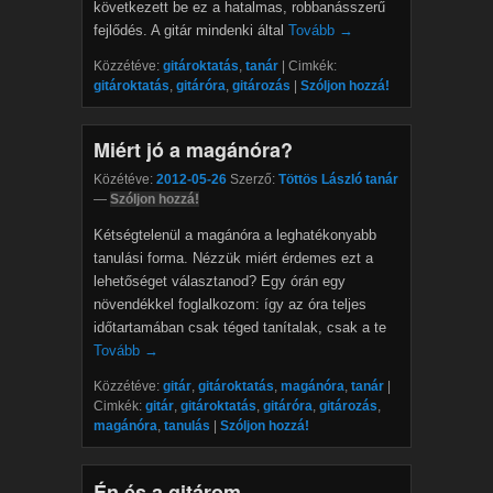
következett be ez a hatalmas, robbanásszerű
fejlődés. A gitár mindenki által
Tovább →
Közzétéve:
gitároktatás
,
tanár
|
Cimkék:
gitároktatás
,
gitáróra
,
gitározás
|
Szóljon hozzá!
Miért jó a magánóra?
Közétéve:
2012-05-26
Szerző:
Töttös László tanár
—
Szóljon hozzá!
Kétségtelenül a magánóra a leghatékonyabb
tanulási forma. Nézzük miért érdemes ezt a
lehetőséget választanod? Egy órán egy
növendékkel foglalkozom: így az óra teljes
időtartamában csak téged tanítalak, csak a te
Tovább →
Közzétéve:
gitár
,
gitároktatás
,
magánóra
,
tanár
|
Cimkék:
gitár
,
gitároktatás
,
gitáróra
,
gitározás
,
magánóra
,
tanulás
|
Szóljon hozzá!
Én és a gitárom