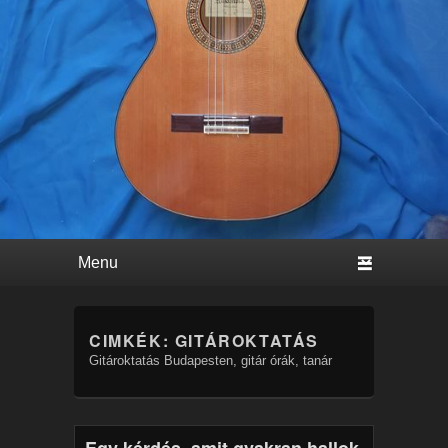
Primary menu
Skip to primary content
Skip to secondary content
CIMKÉK:
GITÁROKTATÁS
Gitároktatás Budapesten, gitár órák, tanár