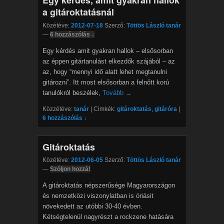
Egy kérdés, amit gyakran hallok
a gitároktatásnál
Közétéve:
2012-07-18
Szerző:
Töttös László tanár
—
6 hozzászólás ↓
Egy kérdés amit gyakran hallok – elsősorban
az éppen gitártanulást elkezdők szájából – az
az, hogy “mennyi idő alatt lehet megtanulni
gitározni”. Itt most elsősorban a felnőtt korú
tanulókról beszélek,
Tovább →
Közzétéve:
tanár
|
Cimkék:
gitároktatás
,
gitáróra
|
6 hozzászólás ↓
Gitároktatás
Közétéve:
2012-06-05
Szerző:
Töttös László tanár
—
Szóljon hozzá!
A gitároktatás népszerűsége Magyarországon
és nemzetközi viszonylatban is óriásit
növekedett az utóbbi 30-40 évben.
Kétségtelenül nagyrészt a rockzene hatására