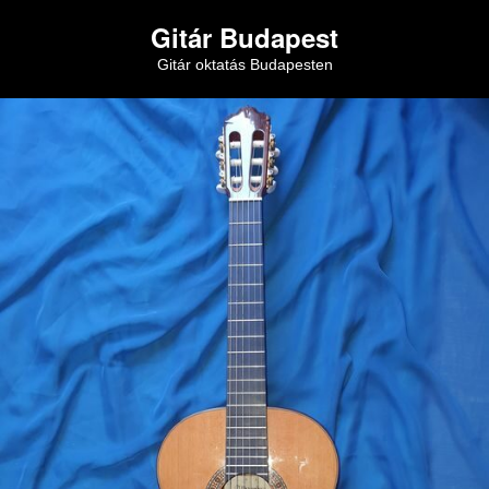
Gitár Budapest
Gitár oktatás Budapesten