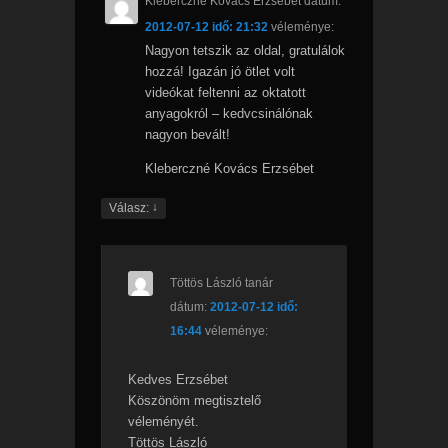
Kleberczné Kovács Erzsébet
dátum:
2012-07-12 idő: 21:32
véleménye:
Nagyon tetszik az oldal, gratulálok
hozzá! Igazán jó ötlet volt
videókat feltenni az oktatott
anyagokról – kedvcsinálónak
nagyon bevált!
Kleberczné Kovács Erzsébet
↓
Válasz:
Töttös László tanár
dátum:
2012-07-12 idő:
16:44
véleménye:
Kedves Erzsébet
Köszönöm megtisztelő
véleményét.
Töttös László