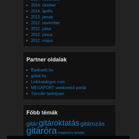
2014. október
2014. április
2013. január
2012. november
2012. július
2012. június
2012. május
Partner oldalak
Bankweb.hu
goliat.hu
Linkkatalogus.com
MEGAPORT webkereső portál
Tőzsdei tanfolyam
Főbb témák
gitároktatás
gitár
gitározás
gitáróra
magánóra
tanulás