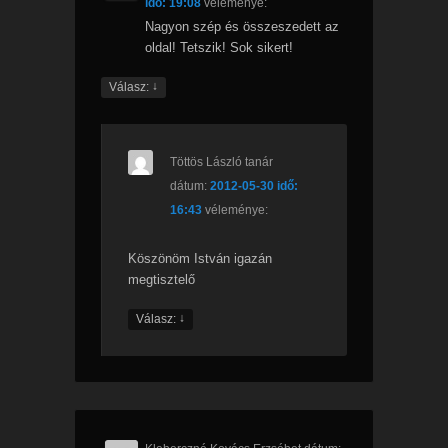
idő: 19:08
véleménye:
Nagyon szép és összeszedett az
oldal! Tetszik! Sok sikert!
↓
Válasz:
Töttös László tanár
dátum:
2012-05-30 idő:
16:43
véleménye:
Köszönöm István igazán
megtisztelő
↓
Válasz: