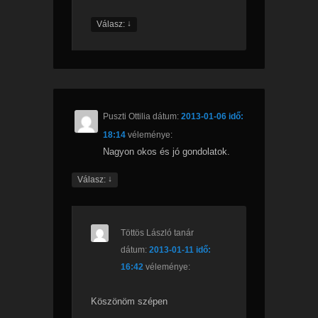
↓
Válasz:
Puszti Ottilia
dátum:
2013-01-06 idő:
18:14
véleménye:
Nagyon okos és jó gondolatok.
↓
Válasz:
Töttös László tanár
dátum:
2013-01-11 idő:
16:42
véleménye:
Köszönöm szépen