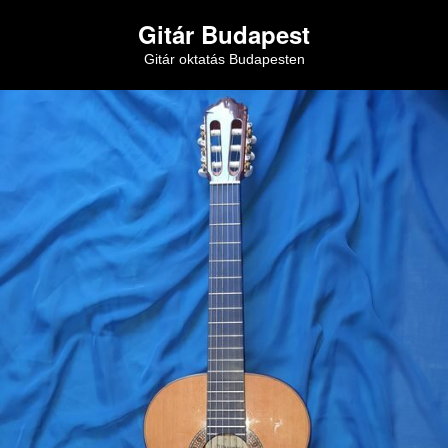
Gitár Budapest
Gitár oktatás Budapesten