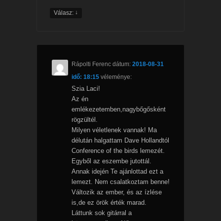
↓
Válasz:
Rápolti Ferenc
dátum:
2018-08-31
idő: 18:15
véleménye:
Szia Laci!
Az én
emlékezetemben,nagybőgősként
rögzültél.
Milyen véletlenek vannak! Ma
délután halgattam Dave Hollandtól
Conference of the birds lemezét.
Egyből az eszembe jutottál.
Annak idején Te ajánlottad ezt a
lemezt. Nem csalatkoztam benne!
Változik az ember, és az ízlése
is,de ez örök érték marad.
Láttunk sok gitárral a