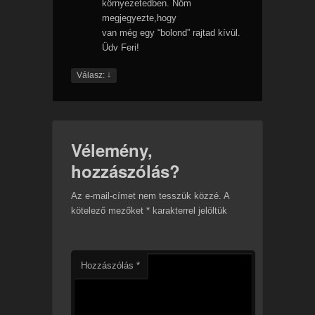
környezetedben. Nőm
megjegyezte,hogy
van még egy “bolond” rajtad kívül.
Üdv Feri!
↓
Válasz:
Vélemény,
hozzászólás?
Az e-mail-címet nem tesszük közzé.
A
kötelező mezőket
*
karakterrel jelöltük
Hozzászólás
*