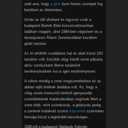
utalt arra, hogy
a gitár
ilyen fontos szerepet fog
betölteni az életemben….
Aztán az idő elrohant és egyszer csak a
budapesti Bartók Béla konzervatóriumban
találtam magam, ahol 1984-ben végeztem és a
dunaújvárosi Állami Zeneiskolában kezdtem
gitárt tanítani.
Az itt eltöltött csodálatos hat év alatt közel 150
tanulóm volt, közülük négy került zenei pályára,
aktív zenészként illetve tanárként
tevékenykednek ma is igen eredményesen.
A célom mindig a zene megszerettetése és az
abban rejlő értékek átadása volt. Az, hogy a
világ zenén keresztül történő igényesebb
szemléletének kialakulásában segítsek.Mert a
zene több, mint szórakozás, a gitározás pedig
a zenével kialakuló szoros
kapcsolat
számtalan
formája közül a leginkább bensőséges….
1990-től a budapesti Nádasdy Kálmán