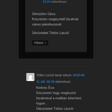
13:24
véleménye:
Üdvözlöm Géza
Köszönöm megtisztelő bizalmát
várom jelentkezését.
Üdvözlettel Töttös László
↓
Válasz:
Töttös László tanár
dátum:
2018-08-
31 idő: 08:39
véleménye:
Kedves Éva
Köszönöm hogy megtisztel
bizalmával e-mailban értesíteni
fogom.
Üdvözlettel Töttös László