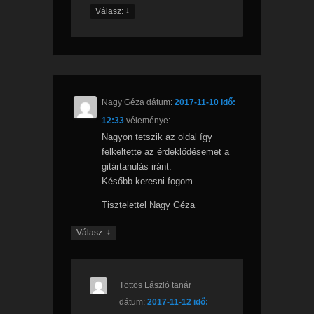
↓
Válasz:
Nagy Géza
dátum:
2017-11-10 idő:
12:33
véleménye:
Nagyon tetszik az oldal így
felkeltette az érdeklődésemet a
gitártanulás iránt.
Később keresni fogom.
Tisztelettel Nagy Géza
↓
Válasz:
Töttös László tanár
dátum:
2017-11-12 idő: