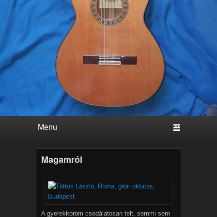
Primary menu
Skip to primary content
Skip to secondary content
Magamról
A gyerekkorom csodálatosan telt, semmi sem