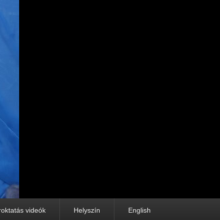
roktatás videók
Helyszín
English