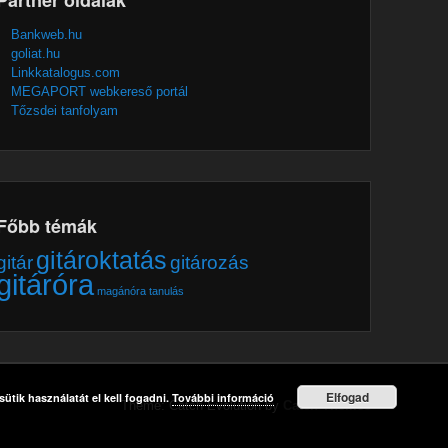
Bankweb.hu
goliat.hu
Linkkatalogus.com
MEGAPORT webkereső portál
Tőzsdei tanfolyam
Főbb témák
gitároktatás
gitár
gitározás
gitáróra
magánóra
tanulás
Elfogad
ütik használatát el kell fogadni.
További információ
Theme: Catch Evolution by
Catch Themes