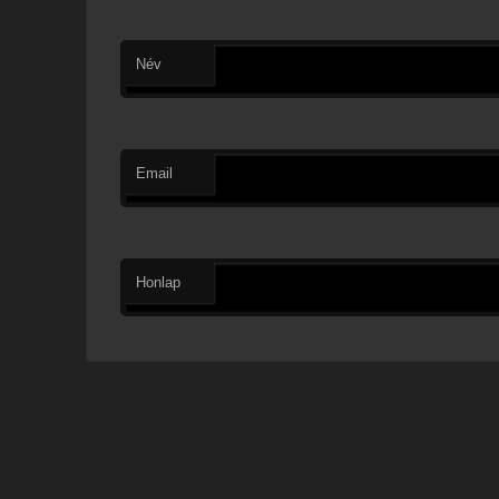
Név
Email
Honlap