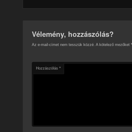
Vélemény, hozzászólás?
Az e-mail-címet nem tesszük közzé.
A kötelező mezőket
Hozzászólás
*