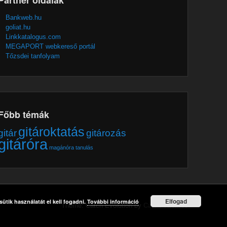
Bankweb.hu
goliat.hu
Linkkatalogus.com
MEGAPORT webkereső portál
Tőzsdei tanfolyam
Főbb témák
gitároktatás
gitár
gitározás
gitáróra
magánóra
tanulás
Elfogad
ütik használatát el kell fogadni.
További információ
Theme: Catch Evolution by
Catch Themes