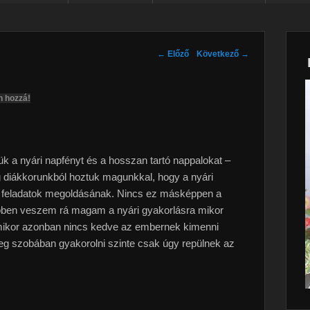
Post navigation
←
Előző
Következő
→
n hozzá!
k a nyári napfényt és a hosszan tartó nappalokat –
ég diákkorunkból hoztuk magunkkal, hogy a nyári
tott feladatok megoldásának. Nincs ez másképpen a
en veszem rá magam a nyári gyakorlásra mikor
 Amikor azonban nincs kedve az embernek kimenni
eleg szobában gyakorolni szinte csak úgy repülnek az