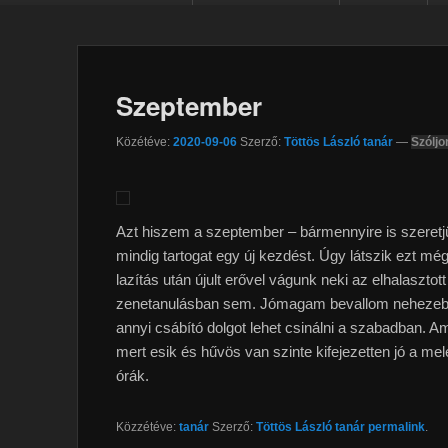
Szeptember
Közétéve:
2020-09-06
Szerző:
Töttös László tanár
—
Szóljo
Azt hiszem a szeptember – bármennyire is szeretjü
mindig tartogat egy új kezdést. Úgy látszik ezt m
lazítás után újult erővel vágunk neki az elhalasz
zenetanulásban sem. Jómagam bevallom nehezebb
annyi csábító dolgot lehet csinálni a szabadban.
mert esik és hűvös van szinte kifejezetten jó a m
órák.
Közzétéve:
tanár
Szerző:
Töttös László tanár
permalink
.