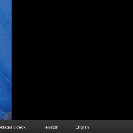
oktatás videók
Helyszín
English