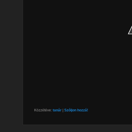
Közzétéve:
tanár
|
Szóljon hozzá!