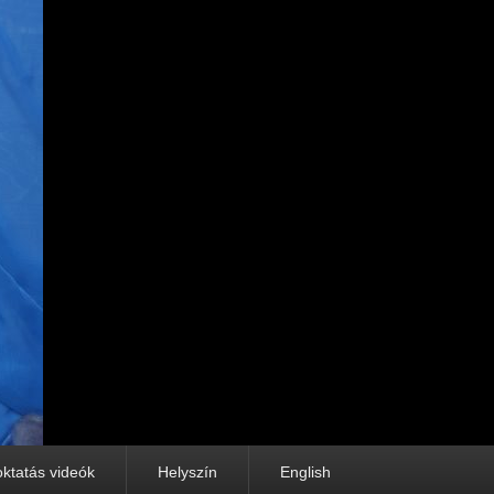
oktatás videók
Helyszín
English