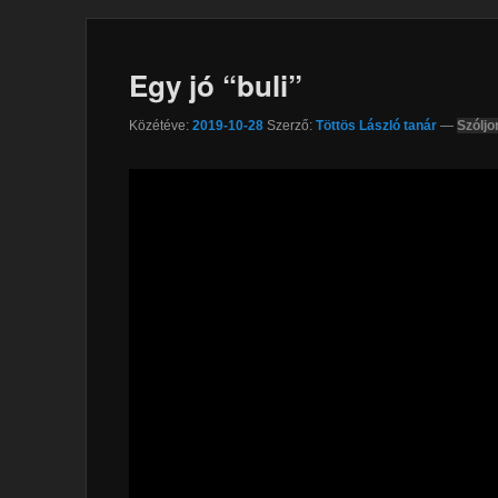
Egy jó “buli”
Közétéve:
2019-10-28
Szerző:
Töttös László tanár
—
Szóljo