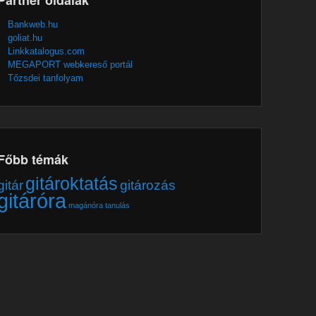
Bankweb.hu
goliat.hu
Linkkatalogus.com
MEGAPORT webkereső portál
Tőzsdei tanfolyam
Főbb témák
gitároktatás
gitár
gitározás
gitáróra
magánóra
tanulás