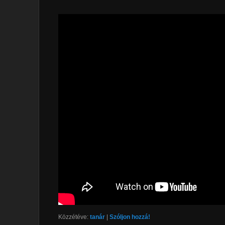
Közzétéve:
tanár
|
Szóljon hozzá!