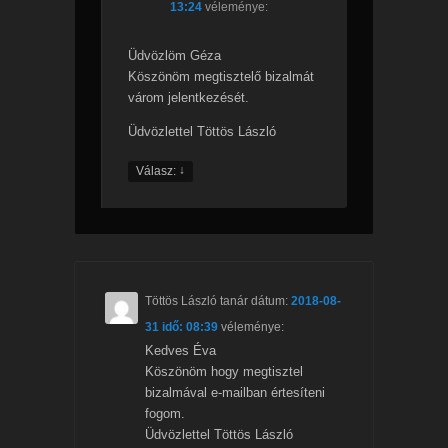
13:24
véleménye:
Üdvözlöm Géza
Köszönöm megtisztelő bizalmát
várom jelentkezését.
Üdvözlettel Töttös László
↓
Válasz:
Töttös László tanár
dátum:
2018-08-
31 idő: 08:39
véleménye:
Kedves Éva
Köszönöm hogy megtisztel
bizalmával e-mailban értesíteni
fogom.
Üdvözlettel Töttös László