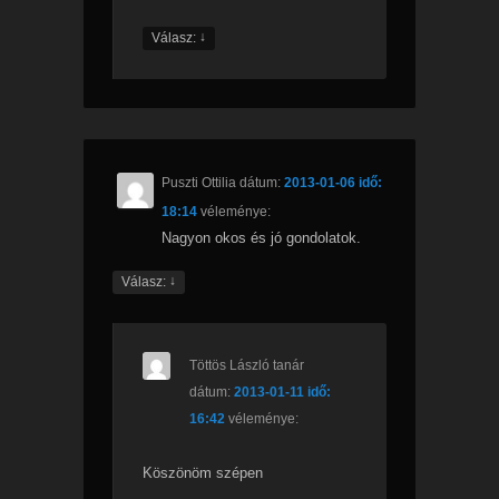
↓
Válasz:
Puszti Ottilia
dátum:
2013-01-06 idő:
18:14
véleménye:
Nagyon okos és jó gondolatok.
↓
Válasz:
Töttös László tanár
dátum:
2013-01-11 idő:
16:42
véleménye:
Köszönöm szépen