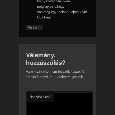
környezetedben. Nőm
megjegyezte,hogy
van még egy “bolond” rajtad kívül.
Üdv Feri!
↓
Válasz:
Vélemény,
hozzászólás?
Az e-mail-címet nem tesszük közzé.
A
kötelező mezőket
*
karakterrel jelöltük
Hozzászólás
*