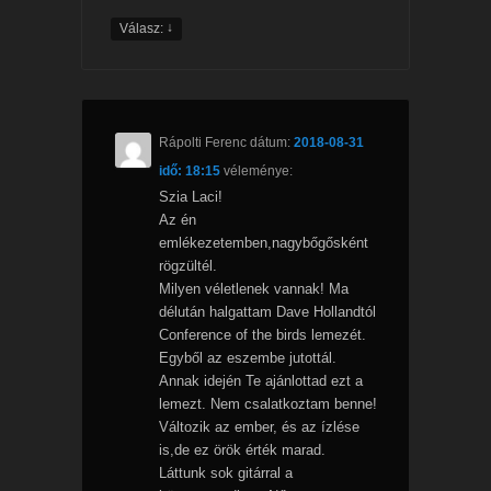
↓
Válasz:
Rápolti Ferenc
dátum:
2018-08-31
idő: 18:15
véleménye:
Szia Laci!
Az én
emlékezetemben,nagybőgősként
rögzültél.
Milyen véletlenek vannak! Ma
délután halgattam Dave Hollandtól
Conference of the birds lemezét.
Egyből az eszembe jutottál.
Annak idején Te ajánlottad ezt a
lemezt. Nem csalatkoztam benne!
Változik az ember, és az ízlése
is,de ez örök érték marad.
Láttunk sok gitárral a