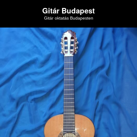
Gitár Budapest
Gitár oktatás Budapesten