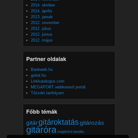
2014. október
2014. április
2013. január
2012. november
2012. július
2012. június
2012. május
Partner oldalak
Bankweb.hu
goliat.hu
Linkkatalogus.com
MEGAPORT webkereső portál
Tőzsdei tanfolyam
Főbb témák
gitároktatás
gitár
gitározás
gitáróra
magánóra
tanulás