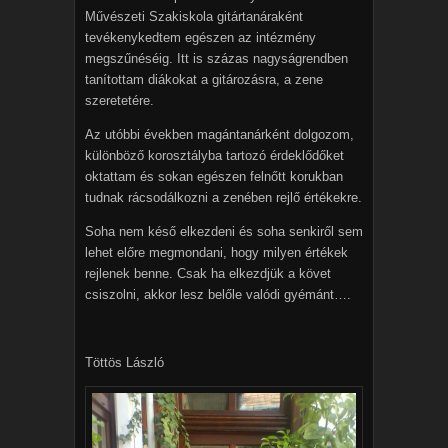
Művészeti Szakiskola gitártanáraként
tevékenykedtem egészen az intézmény
megszűnéséig. Itt is százas nagyságrendben
tanítottam diákokat a gitározásra, a zene
szeretetére.
Az utóbbi években magántanárként dolgozom,
különböző korosztályba tartozó érdeklődőket
oktattam és sokan egészen felnőtt korukban
tudnak rácsodálkozni a zenében rejlő értékekre.
Soha nem késő elkezdeni és soha senkiről sem
lehet előre megmondani, hogy milyen értékek
rejlenek benne. Csak ha elkezdjük a követ
csiszolni, akkor lesz belőle valódi gyémánt….
Töttös László