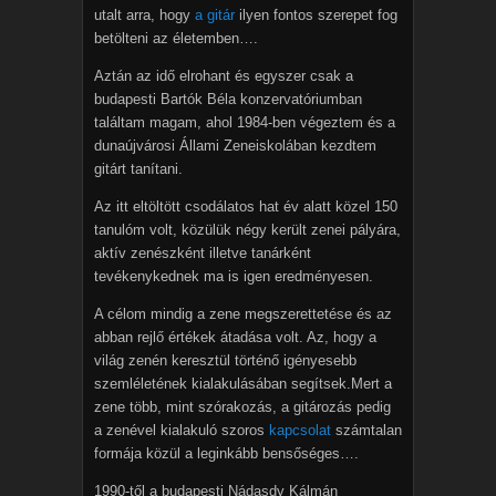
utalt arra, hogy
a gitár
ilyen fontos szerepet fog
betölteni az életemben….
Aztán az idő elrohant és egyszer csak a
budapesti Bartók Béla konzervatóriumban
találtam magam, ahol 1984-ben végeztem és a
dunaújvárosi Állami Zeneiskolában kezdtem
gitárt tanítani.
Az itt eltöltött csodálatos hat év alatt közel 150
tanulóm volt, közülük négy került zenei pályára,
aktív zenészként illetve tanárként
tevékenykednek ma is igen eredményesen.
A célom mindig a zene megszerettetése és az
abban rejlő értékek átadása volt. Az, hogy a
világ zenén keresztül történő igényesebb
szemléletének kialakulásában segítsek.Mert a
zene több, mint szórakozás, a gitározás pedig
a zenével kialakuló szoros
kapcsolat
számtalan
formája közül a leginkább bensőséges….
1990-től a budapesti Nádasdy Kálmán