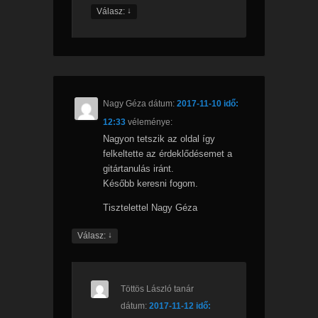
↓
Válasz:
Nagy Géza
dátum:
2017-11-10 idő:
12:33
véleménye:
Nagyon tetszik az oldal így
felkeltette az érdeklődésemet a
gitártanulás iránt.
Később keresni fogom.
Tisztelettel Nagy Géza
↓
Válasz:
Töttös László tanár
dátum:
2017-11-12 idő: