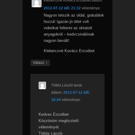
Kleberczné Kovács Erzsébet
dátum:
2012-07-12 idő: 21:32
véleménye:
Nagyon tetszik az oldal, gratulálok
hozzá! Igazán jó ötlet volt
videókat feltenni az oktatott
anyagokról – kedvcsinálónak
nagyon bevált!
Kleberczné Kovács Erzsébet
↓
Válasz:
Töttös László tanár
dátum:
2012-07-12 idő:
16:44
véleménye:
Kedves Erzsébet
Köszönöm megtisztelő
véleményét.
Töttös László