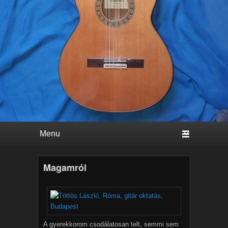
Primary menu
Skip to primary content
Skip to secondary content
Magamról
A gyerekkorom csodálatosan telt, semmi sem