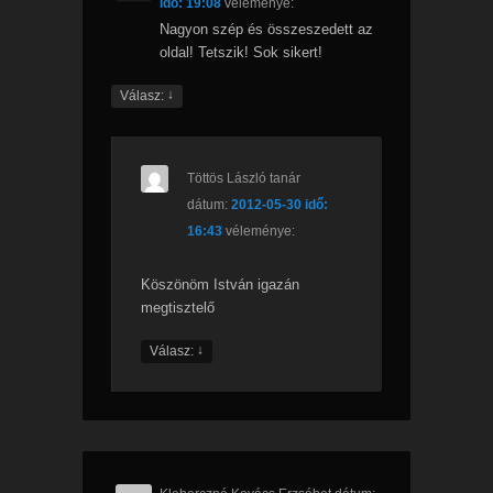
idő: 19:08
véleménye:
Nagyon szép és összeszedett az
oldal! Tetszik! Sok sikert!
↓
Válasz:
Töttös László tanár
dátum:
2012-05-30 idő:
16:43
véleménye:
Köszönöm István igazán
megtisztelő
↓
Válasz: