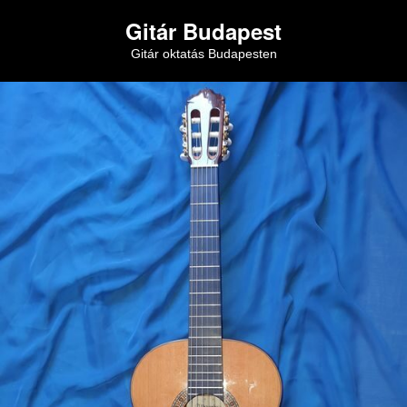
Gitár Budapest
Gitár oktatás Budapesten