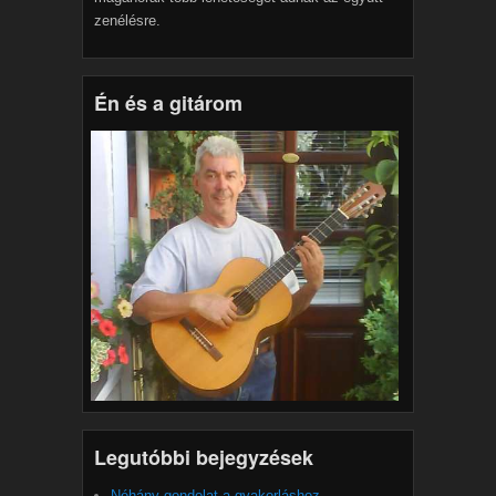
zenélésre.
Én és a gitárom
Legutóbbi bejegyzések
Néhány gondolat a gyakorláshoz