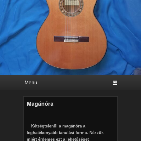
Primary menu
Skip to primary content
Skip to secondary content
Magánóra
Kétségtelenül a magánóra a
leghatékonyabb tanulási forma. Nézzük
miért érdemes ezt a lehetőséget