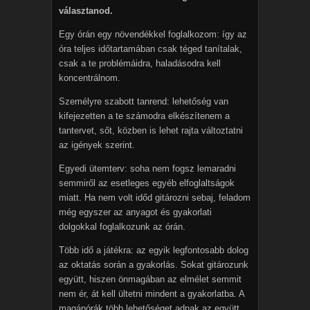
választanod.
Egy órán egy növendékkel foglalkozom: így az
óra teljes időtartamában csak téged tanítalak,
csak a te problémáidra, haladásodra kell
koncentrálnom.
Személyre szabott tanrend: lehetőség van
kifejezetten a te számodra elkészítenem a
tantervet, sőt, közben is lehet rajta változtatni
az igények szerint.
Egyedi ütemterv: soha nem fogsz lemaradni
semmiről az esetleges egyéb elfoglaltságok
miatt. Ha nem volt időd gitározni sebaj, feladom
még egyszer az anyagot és gyakorlati
dolgokkal foglalkozunk az órán.
Több idő a játékra: az egyik legfontosabb dolog
az oktatás során a gyakorlás. Sokat gitározunk
együtt, hiszen önmagában az elmélet semmit
nem ér, át kell ültetni mindent a gyakorlatba. A
magánórák több lehetőséget adnak az együtt