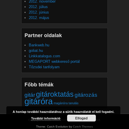
2012. november
2012. július
2012. június
2012. május
Partner oldalak
Bankweb.hu
goliat.hu
Linkkatalogus.com
MEGAPORT webkereső portál
Tőzsdei tanfolyam
Főbb témák
gitároktatás
gitár
gitározás
gitáróra
magánóra
tanulás
A honlap további használatához a sütik használatát el kell fogadni.
Elfogad
További információ
Copyright © 2026
Gitár Budapest
All Rights Reserved.
Theme: Catch Evolution by
Catch Themes