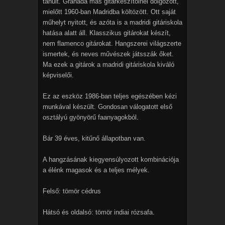
tanult. Granada más gitárkészítőinél dolgozott,
mielőtt 1960-ban Madridba költözött. Ott saját
műhelyt nyitott, és azóta is a madridi gitáriskola
hatása alatt áll. Klasszikus gitárokat készít,
nem flamenco gitárokat. Hangszerei világszerte
ismertek, és neves művészek játsszák őket.
Ma ezek a gitárok a madridi gitáriskola kiváló
képviselői.
Ez az eszköz 1986-ban teljes egészében kézi
munkával készült. Gondosan válogatott első
osztályú gyönyörű faanyagokból.
Bár 39 éves, kitűnő állapotban van.
A hangzásának kiegyensúlyozott kombinációja
a élénk magasok és a teljes mélyek.
Felső: tömör cédrus
Hátsó és oldalsó: tömör indiai rózsafa.