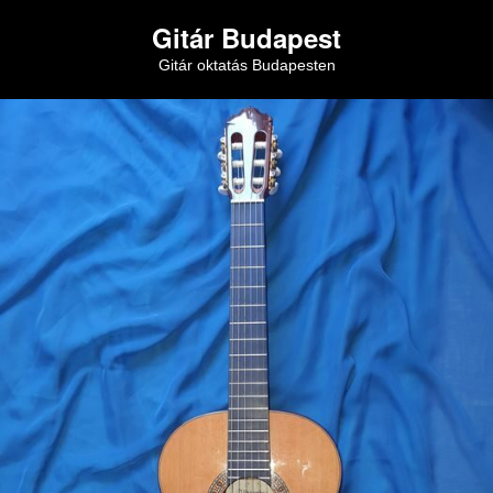
Gitár Budapest
Gitár oktatás Budapesten