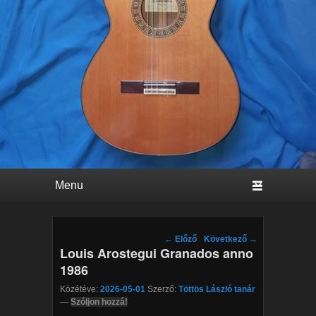
Primary menu
Skip to primary content
Skip to secondary content
Post navigation
←
Előző
Következő
→
Louis Arostegui Granados anno
1986
Közétéve:
2026-05-01
Szerző:
Töttös László tanár
—
Szóljon hozzá!