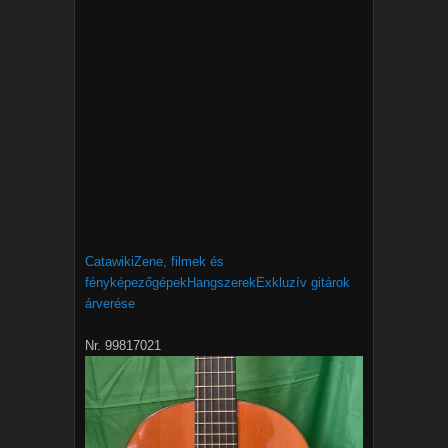
Catawiki
Zene, filmek és
fényképezőgépek
Hangszerek
Exkluzív gitárok
árverése
Nr. 99817021