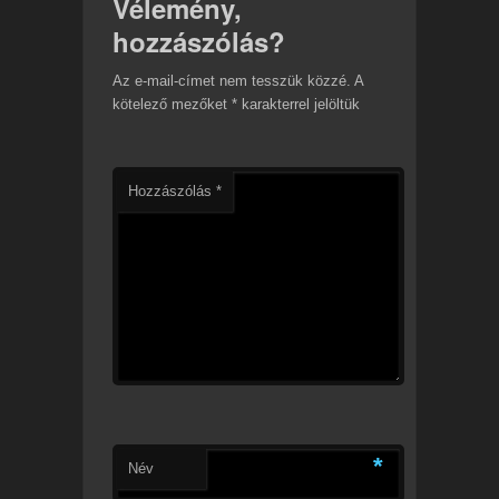
Vélemény,
hozzászólás?
Az e-mail-címet nem tesszük közzé.
A
kötelező mezőket
*
karakterrel jelöltük
Hozzászólás
*
*
Név