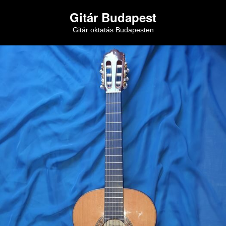
Gitár Budapest
Gitár oktatás Budapesten