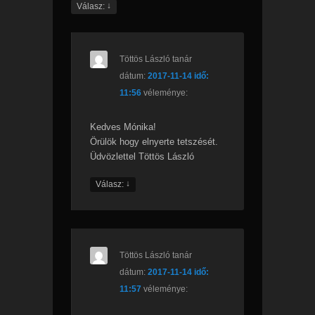
↓
Válasz:
Töttös László tanár
dátum:
2017-11-14 idő:
11:56
véleménye:
Kedves Mónika!
Örülök hogy elnyerte tetszését.
Üdvözlettel Töttös László
↓
Válasz:
Töttös László tanár
dátum:
2017-11-14 idő:
11:57
véleménye: