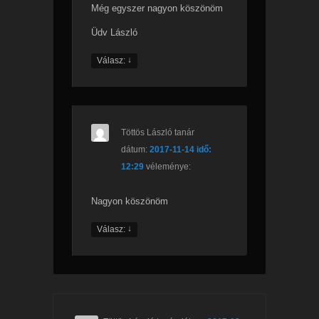
Még egyszer nagyon köszönöm
Üdv László
↓
Válasz:
Töttös László tanár
dátum:
2017-11-14 idő:
12:29
véleménye:
Nagyon köszönöm
↓
Válasz: