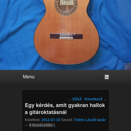
Primary menu
Skip to primary content
Skip to secondary content
Post navigation
←
Előző
Következő
→
Egy kérdés, amit gyakran hallok
a gitároktatásnál
Közétéve:
2012-07-18
Szerző:
Töttös László tanár
—
6 hozzászólás ↓