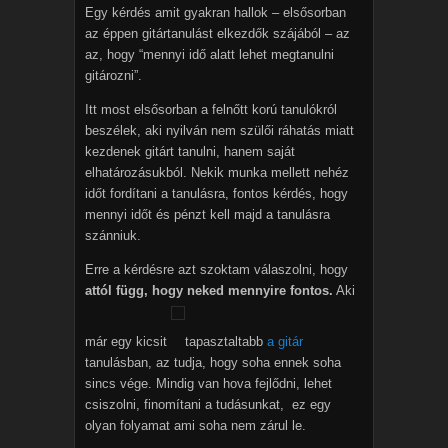
Egy kérdés amit gyakran hallok – elsősorban
az éppen gitártanulást elkezdők szájából – az
az, hogy “mennyi idő alatt lehet megtanulni
gitározni”.
Itt most elsősorban a felnőtt korú tanulókról
beszélek, aki nyilván nem szülői ráhatás miatt
kezdenek gitárt tanulni, hanem saját
elhatározásukból. Nekik munka mellett nehéz
időt fordítani a tanulásra, fontos kérdés, hogy
mennyi időt és pénzt kell majd a tanulásra
szánniuk.
Erre a kérdésre azt szoktam válaszolni, hogy
attól függ, hogy neked mennyire fontos.
Aki
már egy kicsit
tapasztaltabb
a gitár
tanulásban, az tudja, hogy soha ennek soha
sincs vége. Mindig van hova fejlődni, lehet
csiszolni, finomítani a tudásunkat, ez egy
olyan folyamat ami soha nem zárul le.