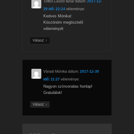
Töttös László tanár
dátum:
2017-12-
29 idő: 22:24
véleménye:
Kedves Mónika!
Köszönöm megtisztelő
véleményét
↓
Válasz:
Váradi Mónika
dátum:
2017-12-30
idő: 11:27
véleménye:
Nagyon színvonalas honlap!
Gratulálok!
↓
Válasz: