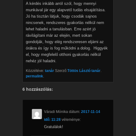
A kérdés inkább arról szól, hogy mennyi
munkával jár egy alapvető tudás elsajátítása.
Jó ha tisztán látjuk, hogy csodák sajnos
nincsenek, rendszeres gyakorlás nélkül nem
lehet haladni a tanulásban. Erre azért jó
rávilágítani már az elején, mert sokan
gondolják, hogy elég rendszeresen eljárni az
órákra és így is fog működni a dolog. Higgyék
el, hogy megfelelő otthoni gyakorlás nélkül
nehéz jól haladni.
Közzétéve:
tanár
Szerző:
Töttös László tanár
.
permalink
.
6 hozzászólás:
Váradi Mónika
dátum:
2017-11-14
idő: 11:28
véleménye:
Gratulálok!