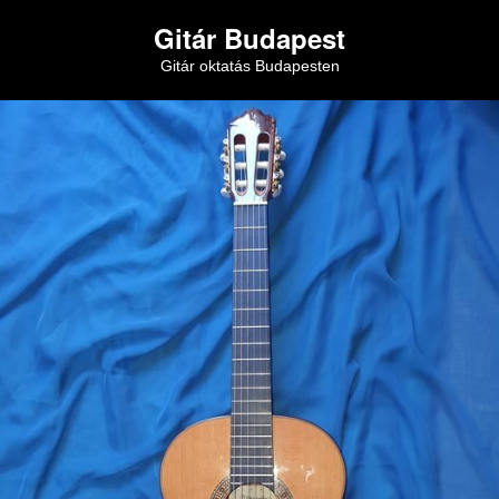
Gitár Budapest
Gitár oktatás Budapesten