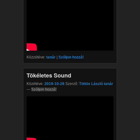
Közzétéve:
tanár
|
Szóljon hozzá!
Tökéletes Sound
Közétéve:
2019-10-28
Szerző:
Töttös László tanár
—
Szóljon hozzá!