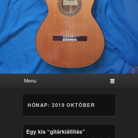
Primary menu
Skip to primary content
Skip to secondary content
HÓNAP:
2019 OKTÓBER
Egy kis “gitárkiállítás”