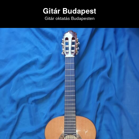
Gitár Budapest
Gitár oktatás Budapesten