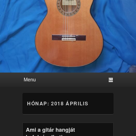
Primary menu
Skip to primary content
Skip to secondary content
HÓNAP:
2018 ÁPRILIS
Ami a gitár hangját