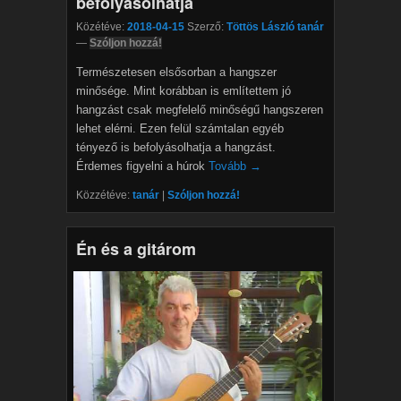
befolyásolhatja
Közétéve:
2018-04-15
Szerző:
Töttös László tanár
—
Szóljon hozzá!
Természetesen elsősorban a hangszer
minősége. Mint korábban is említettem jó
hangzást csak megfelelő minőségű hangszeren
lehet elérni. Ezen felül számtalan egyéb
tényező is befolyásolhatja a hangzást.
Érdemes figyelni a húrok
Tovább →
Közzétéve:
tanár
|
Szóljon hozzá!
Én és a gitárom