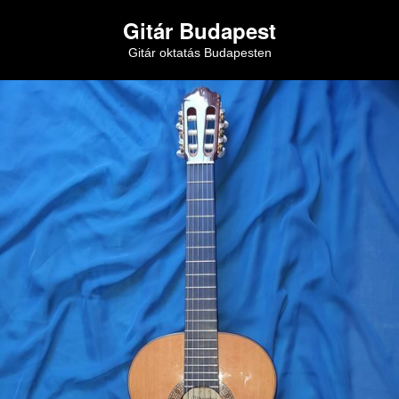
Gitár Budapest
Gitár oktatás Budapesten