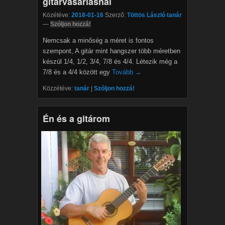
gitárvásárlásnál
Közétéve:
2018-01-16
Szerző:
Töttös László tanár
—
Szóljon hozzá!
Nemcsak a minőség a méret is fontos
szempont, A gitár mint hangszer több méretben
készül 1/4, 1/2, 3/4, 7/8 és 4/4. Létezik még a
7/8 és a 4/4 között egy
Tovább →
Közzétéve:
tanár
|
Szóljon hozzá!
Én és a gitárom