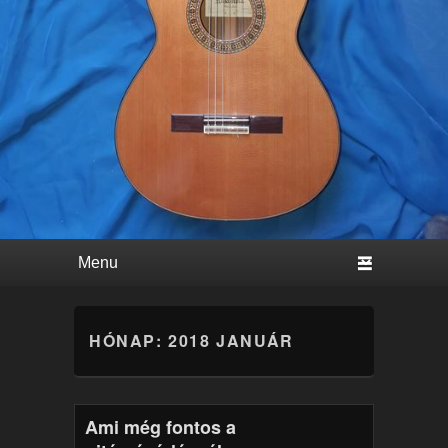
Primary menu
Skip to primary content
Skip to secondary content
HÓNAP:
2018 JANUÁR
Ami még fontos a