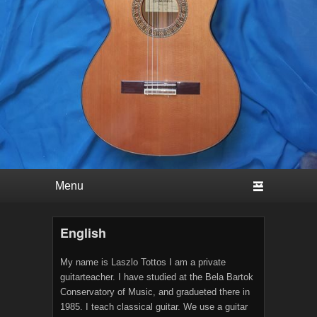
Primary menu
Skip to primary content
Skip to secondary content
English
My name is Laszlo Tottos I am a private
guitarteacher. I have studied at the Bela Bartok
Conservatory of Music, and gradueted there in
1985. I teach classical guitar. We use a guitar