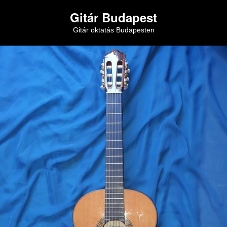
Gitár Budapest
Gitár oktatás Budapesten