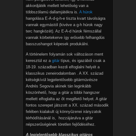
akkordjáték mellett lehetőség van a
többszólamú dallamjátékra is.
A húrok
hangolása E-A-d-g-h-e tiszta kvart távolságra
vannak egymástól (kivéve a g-h húrok nagy
terc hangközét). Az E-A-d húrok fémszállal
vannak körbetekerve így erősebb felhangdús
basszushangot képesek produkálni.
A történelem folyamán sok változáson ment
keresztül ez a
gitár
típus, és igazából csak a
18-19. században kezdi elfoglalni helyét a
klasszikus zeneirodalomban . A XX. század
kétségkívül legjelentősebb gitármüvésze
Andrés Segovia akinek tán leginkább
köszönhető, hogy a gitár a többi hangszer
mellett elfoglalta az őt megillető helyet. A gitár
fontos szerepet játszott a XX. század második
felében kialakult új könnyűzenei irányzatok
térhódításánál is, hozzájárulva a gitár
népszerűségének töretlen fejlődéséhez.
A legjelentősebb klasszikus gitáros