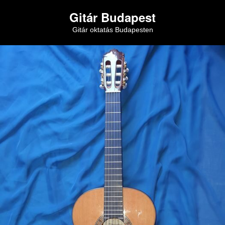
Gitár Budapest
Gitár oktatás Budapesten