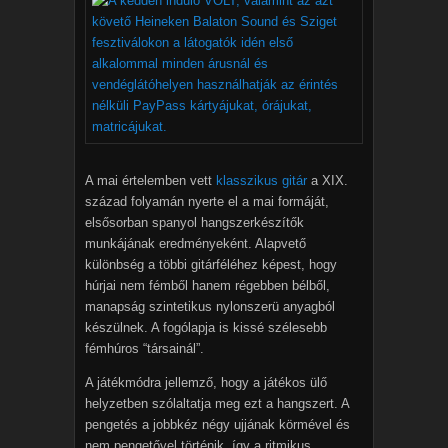
A mai értelemben vett
klasszikus gitár
a XIX.
század folyamán nyerte el a mai formáját,
elsősorban spanyol hangszerkészítők
munkájának eredményeként. Alapvető
különbség a többi gitárféléhez képest, hogy
húrjai nem fémből hanem régebben bélből,
manapság szintetikus nylonszerü anyagból
készülnek. A fogólapja is kissé szélesebb
fémhúros “társainál”.
A játékmódra jellemző, hogy a játékos ülő
helyzetben szólaltatja meg ezt a hangszert. A
pengetés a jobbkéz négy ujjának körmével és
nem pengetővel történik, így a ritmikus