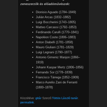
zeneszerzők és előadóművészek:
Dionisio Aguado (1784–1849)
Julián Arcas (1832–1882)
Luigi Boccherini (1743–1805)
Matteo Carcassi (1792–1853)
Ferdinando Carulli (1770–1841)
Napoléon Coste (1806–1883)
Anton Diabelli (1781–1858)
Mauro Giuliani (1781–1829)
Luigi Legnani (1790–1877)
Antonio Gimeniz Manjon (1866–
1919)
Johann Kaspar Mertz (1806–1856)
Fernando Sor (1778–1839)
Francisco Tárrega (1852–1909)
Marco Aurelio Zani de Ferranti
(1800–1878)
Közzétéve:
gitár
Szerző:
Töttös László tanár
.
permalink
.