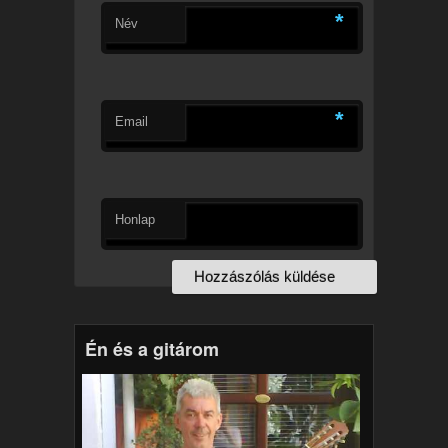
*
Név
*
Email
Honlap
Én és a gitárom