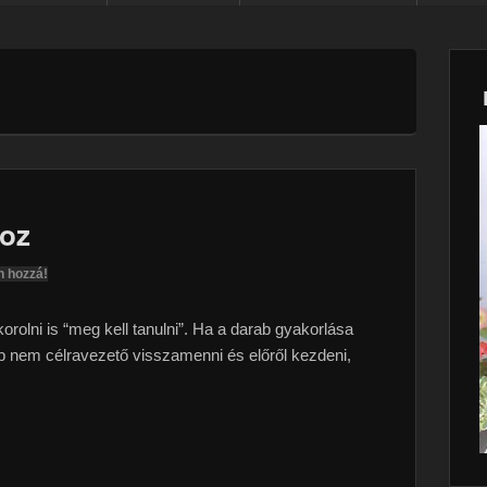
hoz
n hozzá!
rolni is “meg kell tanulni”. Ha a darab gyakorlása
nem célravezető visszamenni és előről kezdeni,