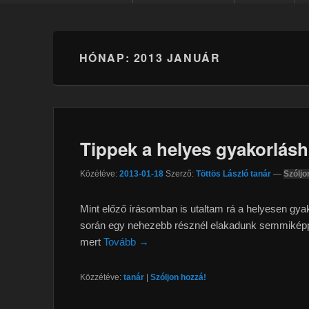
HÓNAP:
2013 JANUÁR
Tippek a helyes gyakorlás
Közétéve:
2013-01-18
Szerző:
Töttös László tanár
—
Szóljo
Mint előző írásomban is utaltam rá a helyesen gyako
során egy nehezebb résznél elakadunk semmiképp 
mert
Tovább →
Közzétéve:
tanár
|
Szóljon hozzá!