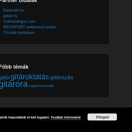
Bankweb.hu
goliat.hu
Linkkatalogus.com
MEGAPORT webkereső portál
Tőzsdei tanfolyam
Főbb témák
gitároktatás
gitár
gitározás
gitáróra
magánóra
tanulás
Elfogad
ütik használatát el kell fogadni.
További információ
Theme: Catch Evolution by
Catch Themes