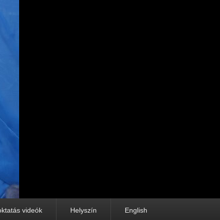
oktatás videók
Helyszín
English