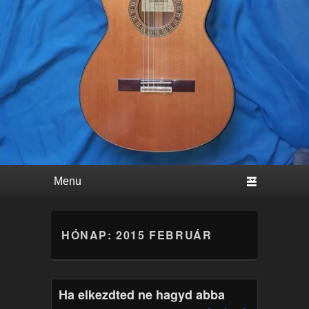
Primary menu
Skip to primary content
Skip to secondary content
HÓNAP:
2015 FEBRUÁR
Ha elkezdted ne hagyd abba