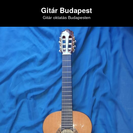
Gitár Budapest
Gitár oktatás Budapesten