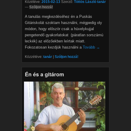
Közétéve:
2015-02-13
Szerző:
Töttös László tanár
—
Szóljon hozzá!
A tanulás megkezdéséhez én a Puskás
Gitáriskolát szoktam használni, mégpedig oly
módon, hogy először csak a hüvelykujjal
pengetendő gyakorlatokat (páratlan sorszámú
leckék) az előzőekben leírtak miatt.
Fokozatosan kezdjük használni a
Tovább →
Közzétéve:
tanár
|
Szóljon hozzá!
Én és a gitárom