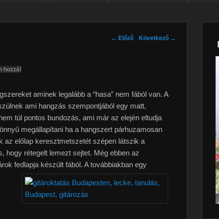
Post navigation
←
Előző
Következő
→
n hozzá!
gszereket aminek legalább a “hasa” nem fából van. A
készülnek ami hangzás szempontjából egy matt,
em túl pontos bundozás, ami már az elején eltudja
 könnyű megállapítani ha a hangszert párhuzamosan
jük az előlap keresztmetszetét szépen látszik a
os, hogy rétegelt lemezt sejtet. Még ebben az
rok fedlapja készült fából. A továbbiakban egy