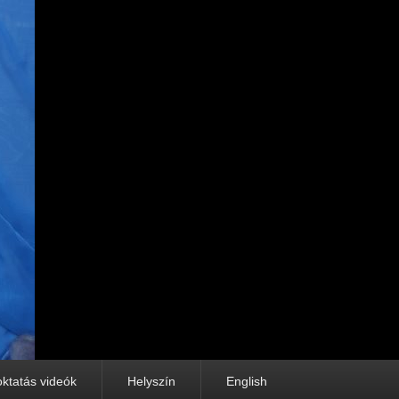
oktatás videók
Helyszín
English