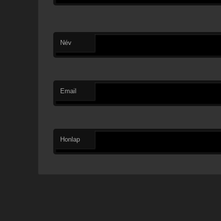
Név
Email
Honlap