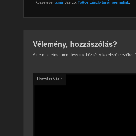
Közzétéve:
tanár
Szerző:
Töttös László tanár
permalink
.
Vélemény, hozzászólás?
Az e-mail-címet nem tesszük közzé.
A kötelező mezőket
Hozzászólás
*