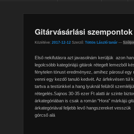
Gitárvásárlási szempontok
Közétéve:
2017-12-12
Szerző:
Töttös László tanár
—
Szóljo
Első nekifutásra azt javasolnám kerüljük azon han
legolcsóbb kategóriájú gitárok rétegelt lemezből 
fénytelen tónust eredményez, amihez párosul egy n
venni egy kezdő tanuló kedvét. Az árfekvésen túl
tartva a testünkkel a hang lyuknál felülről szemlél
rétegelés.Sajnos 30-35 ezer Ft alatti ár szinte bizt
árkategóriában is csak a román “Hora” márkájú gitá
árkategóriával feljebb lev
ő hangszereket vesszük
górcső alá