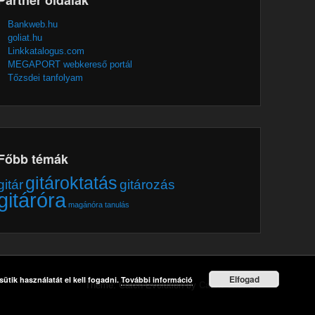
Bankweb.hu
goliat.hu
Linkkatalogus.com
MEGAPORT webkereső portál
Tőzsdei tanfolyam
Főbb témák
gitároktatás
gitár
gitározás
gitáróra
magánóra
tanulás
Elfogad
ütik használatát el kell fogadni.
További információ
Theme: Catch Evolution by
Catch Themes