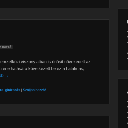
n hozzá!
mzetközi viszonylatban is óriásit növekedett az
kzene hatására következett be ez a hatalmas,
bb →
óra
,
gitározás
|
Szóljon hozzá!