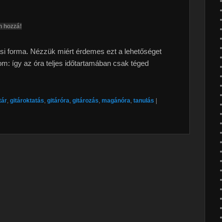
n hozzá!
si forma. Nézzük miért érdemes ezt a lehetőséget
m: így az óra teljes időtartamában csak téged
tár
,
gitároktatás
,
gitáróra
,
gitározás
,
magánóra
,
tanulás
|