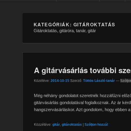
KATEGÓRIÁK:
GITÁROKTATÁS
Gitároktatás, gitáróra, tanár, gitár
A gitárvásárlás további sz
Közétéve:
2014-10-15
Szerző:
Töttös László tanár
—
Szóljo
Még néhány gondolatot szeretnék hozzáfűzni előz
gitárvásárlás gondolatával foglalkoznak. Az ár ké
hangszervásárláskor. Azt gondolom, hogy ebben 
Közzétéve:
gitár
,
gitároktatás
|
Szóljon hozzá!