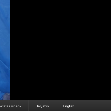
oktatás videók
Helyszín
English