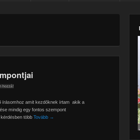
empontjai
n hozzá!
ő írásomhoz amit kezdőknek írtam akik a
rdése mindig egy fontos szempont
a kérdésben több
Tovább →