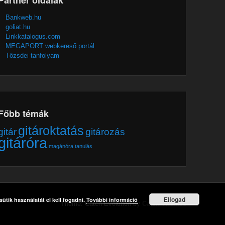
Bankweb.hu
goliat.hu
Linkkatalogus.com
MEGAPORT webkereső portál
Tőzsdei tanfolyam
Főbb témák
gitároktatás
gitár
gitározás
gitáróra
magánóra
tanulás
Elfogad
ütik használatát el kell fogadni.
További információ
Theme: Catch Evolution by
Catch Themes