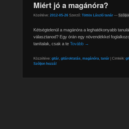
Miért jó a magánóra?
Közétéve:
2012-05-26
Szerző:
Töttös László tanár
—
Szóljo
Kétségtelenül a magánóra a leghatékonyabb tanulá
választanod? Egy órán egy növendékkel foglalkozo
tanítalak, csak a te
Tovább →
Közzétéve:
gitár
,
gitároktatás
,
magánóra
,
tanár
|
Cimkék:
gi
Szóljon hozzá!