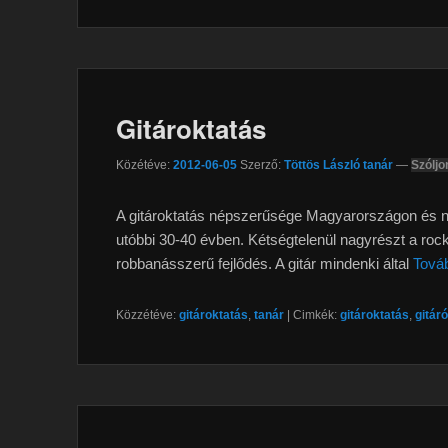
Gitároktatás
Közétéve:
2012-06-05
Szerző:
Töttös László tanár
—
Szóljo
A gitároktatás népszerűsége Magyarországon és ne
utóbbi 30-40 évben. Kétségtelenül nagyrészt a roc
robbanásszerű fejlődés. A gitár mindenki által
Tová
Közzétéve:
gitároktatás
,
tanár
|
Cimkék:
gitároktatás
,
gitár