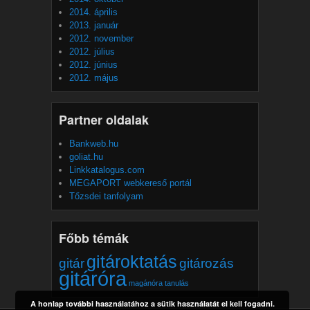
2014. április
2013. január
2012. november
2012. július
2012. június
2012. május
Partner oldalak
Bankweb.hu
goliat.hu
Linkkatalogus.com
MEGAPORT webkereső portál
Tőzsdei tanfolyam
Főbb témák
gitároktatás
gitár
gitározás
gitáróra
magánóra
tanulás
A honlap további használatához a sütik használatát el kell fogadni.