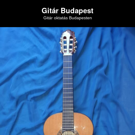
Gitár Budapest
Gitár oktatás Budapesten