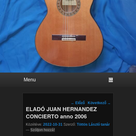
Primary menu
Skip to primary content
Skip to secondary content
Post navigation
←
Előző
Következő
→
ELADÓ JUAN HERNANDEZ
CONCIERTO anno 2006
Közétéve:
2022-10-31
Szerző:
Töttös László tanár
—
Szóljon hozzá!