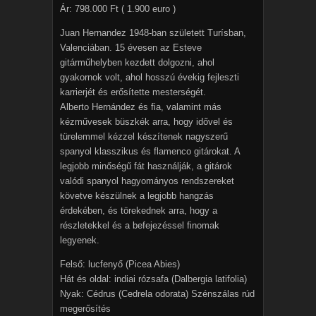
Ár: 798.000 Ft ( 1.900 euro )
Juan Hernandez 1948-ban született Turísban,
Valenciában. 15 évesen az Esteve
gitárműhelyben kezdett dolgozni, ahol
gyakornok volt, ahol hosszú évekig fejleszti
karrierjét és erősítette mesterségét.
Alberto Hernández és fia, valamint más
kézművesek büszkék arra, hogy idővel és
türelemmel kézzel készítenek nagyszerű
spanyol klasszikus és flamenco gitárokat. A
legjobb minőségű fát használják, a gitárok
valódi spanyol hagyományos rendszereket
követve készülnek a legjobb hangzás
érdekében, és törekednek arra, hogy a
részletekkel és a befejezéssel finomak
legyenek.
Felső: lucfenyő (Picea Abies)
Hát és oldal: indiai rózsafa (Dalbergia latifolia)
Nyak: Cédrus (Cedrela odorata) Szénszálas rúd
megerősítés