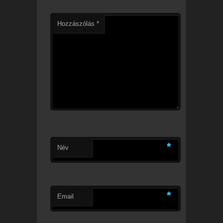
Hozzászólás
*
*
Név
*
Email