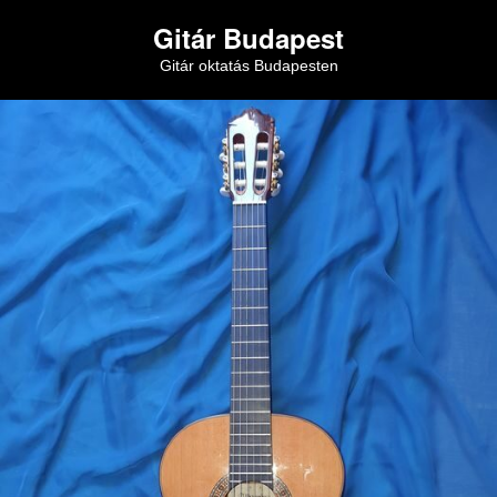
Gitár Budapest
Gitár oktatás Budapesten